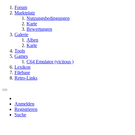
Forum
Marktplatz
Nutzungsbedingungen
Karte
Bewertungen
Galerie
Alben
Karte
Tools
Games
C64 Emulator (viciious )
Lexikon
Filebase
Retro-Links
Anmelden
Registrieren
Suche