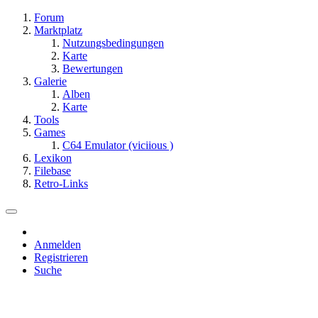
Forum
Marktplatz
Nutzungsbedingungen
Karte
Bewertungen
Galerie
Alben
Karte
Tools
Games
C64 Emulator (viciious )
Lexikon
Filebase
Retro-Links
Anmelden
Registrieren
Suche