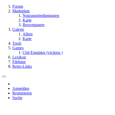
Forum
Marktplatz
Nutzungsbedingungen
Karte
Bewertungen
Galerie
Alben
Karte
Tools
Games
C64 Emulator (viciious )
Lexikon
Filebase
Retro-Links
Anmelden
Registrieren
Suche